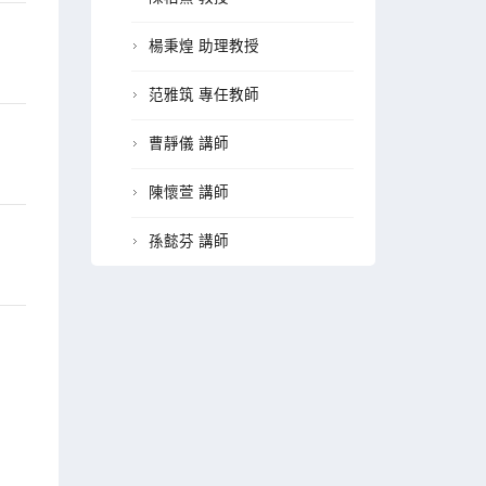
楊秉煌 助理教授
范雅筑 專任教師
曹靜儀 講師
陳懷萱 講師
孫懿芬 講師