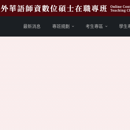
最新消息
專班規劃
考生專區
學生