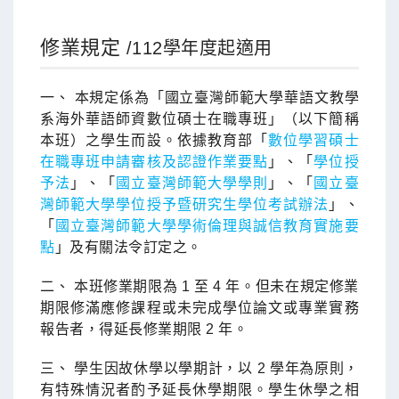
修業規定
/112學年度起適用
一、 本規定係為「國立臺灣師範大學華語文教學
系海外華語師資數位碩士在職專班」（以下簡稱
本班）之學生而設。依據教育部「
數位學習碩士
在職專班申請審核及認證作業要點
」、「
學位授
予法
」、「
國立臺灣師範大學學則
」、「
國立臺
灣師範大學學位授予暨研究生學位考試辦法
」、
「
國立臺灣師範大學學術倫理與誠信教育實施要
點
」及有關法令訂定之。
二、 本班修業期限為 1 至 4 年。但未在規定修業
期限修滿應修課程或未完成學位論文或專業實務
報告者，得延長修業期限 2 年。
三、 學生因故休學以學期計，以 2 學年為原則，
有特殊情況者酌予延長休學期限。學生休學之相